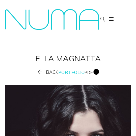


ELLA
MAGNATTA


BACK
PORTFOLIO
PDF